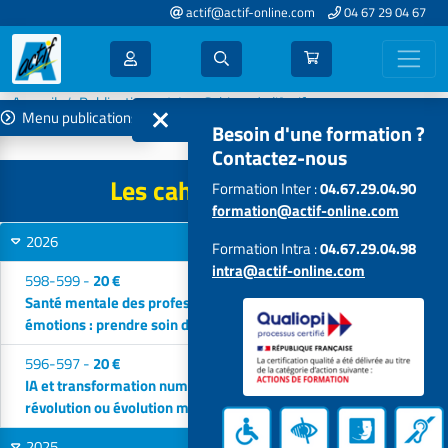
actif@actif-online.com
04 67 29 04 67
Accueil
Publications
Les Cahiers de l'Actif
Menu publications
Tous les numéros disponibles
Besoin d'une formation ?
Contactez-nous
Les cahiers de l'Actif
Formation Inter :
04.67.29.04.90
formation@actif-online.com
2026
2
Formation Intra :
04.67.29.04.98
intra@actif-online.com
598-599 -
20 €
Santé mentale des professionnels et gestion des
émotions : prendre soin de ceux qui prennent soin
596-597 -
20 €
IA et transformation numérique en ESSMS :
révolution ou évolution maîtrisée ?
2025
5