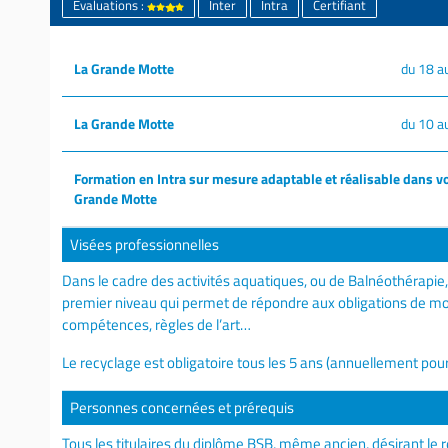
Évaluations :
Inter
Intra
Certifiant
La Grande Motte
du 18 a
La Grande Motte
du 10 a
Formation en Intra sur mesure adaptable et réalisable dans vo
Grande Motte
Visées professionnelles
Dans le cadre des activités aquatiques, ou de Balnéothérapie, 
premier niveau qui permet de répondre aux obligations de moy
compétences, règles de l’art…
Le recyclage est obligatoire tous les 5 ans (annuellement pour
Personnes concernées et prérequis
Tous les titulaires du diplôme BSB, même ancien, désirant le r