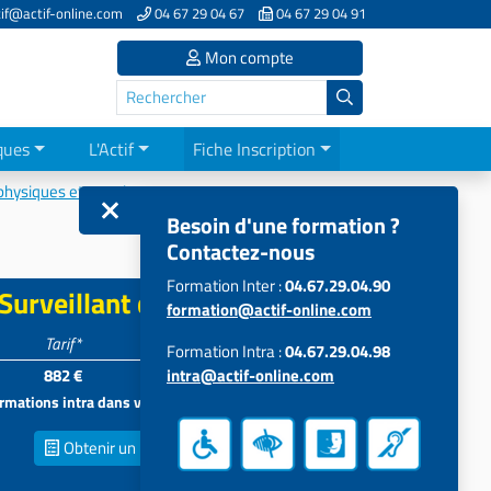
if@actif-online.com
04 67 29 04 67
04 67 29 04 91
Mon compte
ques
L'Actif
Fiche Inscription
 physiques et sportives
Besoin d'une formation ?
Contactez-nous
Activités Aquatiques : les...
Formation Inter :
04.67.29.04.90
 Surveillant de Baignade
formation@actif-online.com
Tarif*
Participants
Formation Intra :
04.67.29.04.98
882 €
intra@actif-online.com
4 à 12
formations intra dans vos locaux
Obtenir un
Devis inter