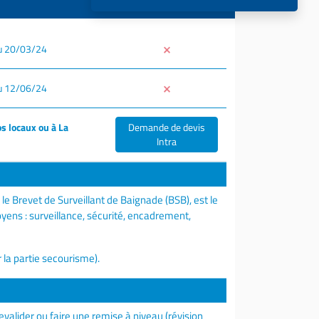
u 20/03/24
u 12/06/24
s locaux ou à La
Demande de devis
Intra
le Brevet de Surveillant de Baignade (BSB), est le
ens : surveillance, sécurité, encadrement,
 la partie secourisme).
evalider ou faire une remise à niveau (révision