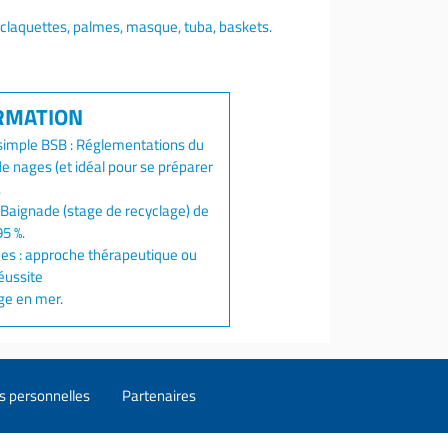
n, claquettes, palmes, masque, tuba, baskets.
simple BSB : Réglementations du
e nages (et idéal pour se préparer
.
e Baignade (stage de recyclage) de
5 %.
es : approche thérapeutique ou
éussite
age en mer.
s personnelles
Partenaires