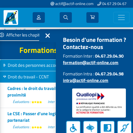
actif@actif-online.com
04 67 29 04 67
Accueil
Formations 2026
Juridique
Afficher les chapitres
Besoin d'une formation ?
Contactez-nous
Formations Juridique - 2026
Formation Inter :
04.67.29.04.90
formation@actif-online.com
Droit des personnes accompagnées
8 formations
Formation Intra :
04.67.29.04.98
Droit du travail - CCNT
5 formations
intra@actif-online.com
Cadres : le droit du travail au service du management de
proximité
Évaluations :
Inter
Intra
Actualisé
Le CSE : Passer d’une logique d’instance à une culture du
partenariat
Évaluations :
Inter
Intra