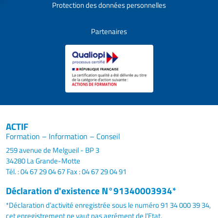
Protection des données personnelles
Partenaires
ACTIF
Formation – Information – Conseil
259 avenue de Melgueil - BP 3
34280 La Grande-Motte
Tél. : 04 67 29 04 67
Fax : 04 67 29 04 91
Déclaration d'existence N°91340003934*
*Déclaration d’activité enregistrée sous le numéro 91 34 000 39 34,
cet enregistrement ne vaut pas agrément de l’Etat.