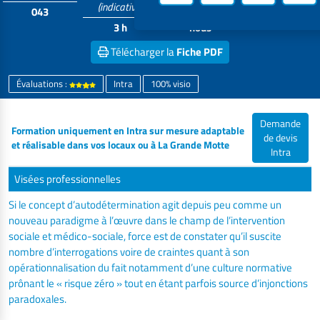
(indicative)
043
Contactez-
5 à 10
3 h
nous
Télécharger la
Fiche PDF
Évaluations :
Intra
100% visio
Demande
Formation uniquement en Intra sur mesure adaptable
de devis
et réalisable dans vos locaux ou à La Grande Motte
Intra
Visées professionnelles
Si le concept d’autodétermination agit depuis peu comme un
nouveau paradigme à l’œuvre dans le champ de l’intervention
sociale et médico-sociale, force est de constater qu’il suscite
nombre d’interrogations voire de craintes quant à son
opérationnalisation du fait notamment d’une culture normative
prônant le « risque zéro » tout en étant parfois source d’injonctions
paradoxales.