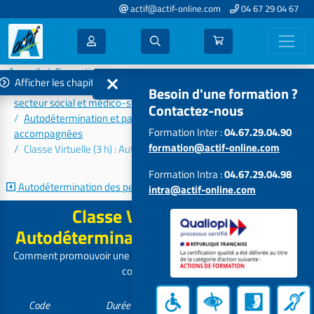
actif@actif-online.com
04 67 29 04 67
Accueil
Formations 2026
Afficher les chapitres
Accompagnement aux évolutions et aux transformations du
Besoin d'une formation ?
secteur social et médico-social
Contactez-nous
Autodétermination et participation des personnes
Formation Inter :
04.67.29.04.90
accompagnées
formation@actif-online.com
Classe Virtuelle (3 h) : Autodétermination et responsabilité
Formation Intra :
04.67.29.04.98
Autodétermination des personnes...
Autodétermination et...
intra@actif-online.com
Classe Virtuelle (3 h) :
Autodétermination et responsabilité
Comment promouvoir une responsabilité partagée dans un cadre
contractualisé ?
Code
Durée
Tarif
Participants