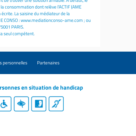
ront de trouver une solution amiable. A défaut, le
 de la consommation dont relève l’ACTIF (AME
écrite. La saisine du médiateur de la
l’AME CONSO : www.mediationconso-ame.com ; ou
75001 PARIS.
era seul compétent.
s personnelles
Partenaires
rsonnes en situation de handicap