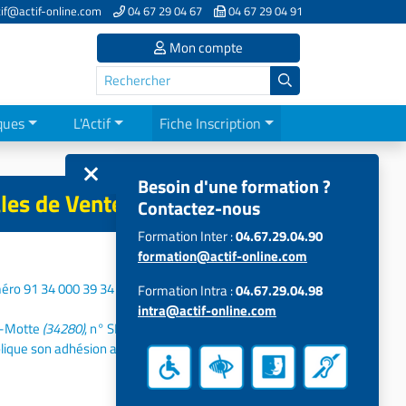
if@actif-online.com
04 67 29 04 67
04 67 29 04 91
Mon compte
ques
L'Actif
Fiche Inscription
Besoin d'une formation ?
les de Vente
Contactez-nous
Formation Inter :
04.67.29.04.90
formation@actif-online.com
éro 91 34 000 39 34 auprès de la Préfecture de
Formation Intra :
04.67.29.04.98
intra@actif-online.com
de-Motte
(34280)
, n° SIRET 303 544 324 000 47.
plique son adhésion aux présentes conditions