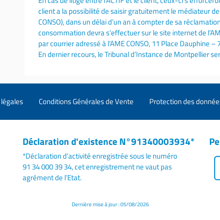
En cas de litige entre l’ACTIF et le client, ceux-ci s’efforce
client a la possibilité de saisir gratuitement le médiateur
CONSO), dans un délai d’un an à compter de sa réclamation 
consommation devra s’effectuer sur le site internet de 
par courrier adressé à l’AME CONSO, 11 Place Dauphine – 
En dernier recours, le Tribunal d’Instance de Montpellier s
légales
Conditions Générales de Vente
Protection des donnée
Déclaration d'existence N°91340003934*
Pe
*Déclaration d’activité enregistrée sous le numéro
91 34 000 39 34, cet enregistrement ne vaut pas
agrément de l’Etat.
Dernière mise à jour : 05/08/2026