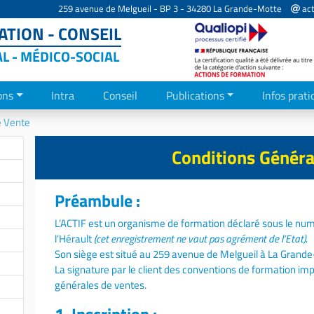
259 avenue de Melgueil - BP 3 - 34280 La Grande-Motte
act
TION - CONSEIL
AL - MÉDICO-SOCIAL
ons
Intra
Conseil
Publications
Infos prati
e Vente
Conditions Généra
Préambule :
L’ACTIF est un organisme de formation déclaré sous le num
l’Hérault
(cet enregistrement ne vaut pas agrément de l’Etat)
.
Son siège est situé au 259 avenue de Melgueil à La Gran
La signature par le client des conventions de formation im
générales de ventes.