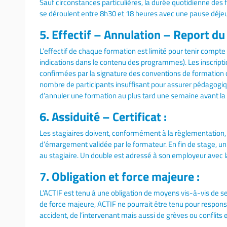
Sauf circonstances particulières, la durée quotidienne des 
se déroulent entre 8h30 et 18 heures avec une pause déje
5. Effectif – Annulation – Report du f
L’effectif de chaque formation est limité pour tenir compt
indications dans le contenu des programmes). Les inscriptio
confirmées par la signature des conventions de formation o
nombre de participants insuffisant pour assurer pédagogiqu
d’annuler une formation au plus tard une semaine avant la
6. Assiduité – Certificat :
Les stagiaires doivent, conformément à la règlementation, s
d’émargement validée par le formateur. En fin de stage, un 
au stagiaire. Un double est adressé à son employeur avec l
7. Obligation et force majeure :
L’ACTIF est tenu à une obligation de moyens vis-à-vis de se
de force majeure, ACTIF ne pourrait être tenu pour respons
accident, de l’intervenant mais aussi de grèves ou conflits e