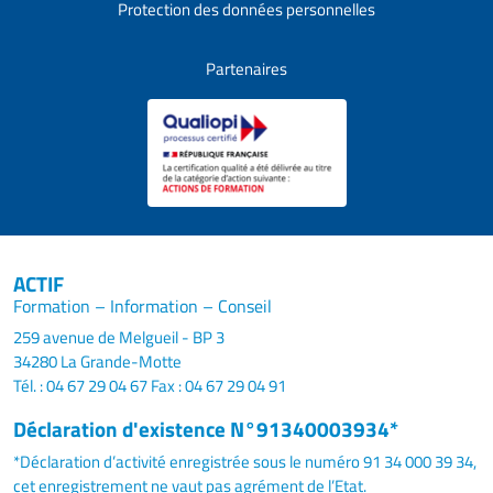
Protection des données personnelles
Partenaires
ACTIF
Formation – Information – Conseil
259 avenue de Melgueil - BP 3
34280 La Grande-Motte
Tél. : 04 67 29 04 67
Fax : 04 67 29 04 91
Déclaration d'existence N°91340003934*
*Déclaration d’activité enregistrée sous le numéro 91 34 000 39 34,
cet enregistrement ne vaut pas agrément de l’Etat.