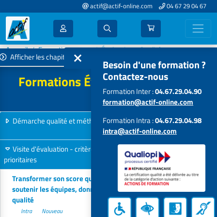
actif@actif-online.com
04 67 29 04 67
Accueil
Formations 2027
Évaluation - Qualité
Afficher les chapitres
Besoin d'une formation ?
Contactez-nous
Formations Évaluation - Qualité -
Formation Inter :
04.67.29.04.90
2027
formation@actif-online.com
Formation Intra :
04.67.29.04.98
Démarche qualité et méthodologie d'évaluation (référentiel HAS)
intra@actif-online.com
7 formations
Visite d'évaluation - critères impératifs - plan d'actions
prioritaires
7 formations
Transformer son score qualiscope en levier de progrès :
soutenir les équipes, donner du sens, piloter un plan d'actions
qualité
Intra
Nouveau