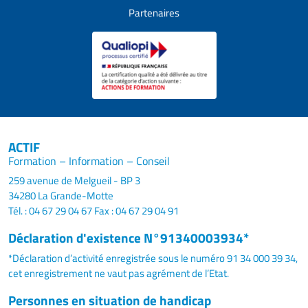
Partenaires
ACTIF
Formation – Information – Conseil
259 avenue de Melgueil - BP 3
34280 La Grande-Motte
Tél. : 04 67 29 04 67
Fax : 04 67 29 04 91
Déclaration d'existence N°91340003934*
*Déclaration d’activité enregistrée sous le numéro 91 34 000 39 34,
cet enregistrement ne vaut pas agrément de l’Etat.
Personnes en situation de handicap