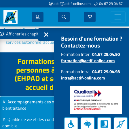
actif@actif-online.com
04 67 29 04 67
Accueil
Formations 2026
Afficher les chapitres
Accompagner les personnes âgées dépendantes (EHPAD et
Besoin d'une formation ?
services autonomie, accueil de jour...)
Contactez-nous
Formation Inter :
04.67.29.04.90
Formations Accompagner les
formation@actif-online.com
personnes âgées dépendantes
Formation Intra :
04.67.29.04.98
(EHPAD et services autonomie,
intra@actif-online.com
accueil de jour...) - 2026
Accompagnements des organisations : projets, évaluation,
bientraitance
7 formations
Qualité de vie et des conditions de travail en EHPAD et services à
domicile
3 formations