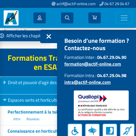
actif@actif-online.com
04 67 29 04 67
Accueil
Formations 2027
Afficher les chapitres
Travailleurs handicapés en ESAT - EA
Besoin d'une formation ?
Contactez-nous
Formations Travailleurs handicapés
Formation Inter :
04.67.29.04.90
formation@actif-online.com
en ESAT - EA - 2027
Formation Intra :
04.67.29.04.98
intra@actif-online.com
Droit et pouvoir d’agir des travailleurs handicapés en ESAT - EA
8 formations
Espaces verts et horticulture
19 formations
Perfectionnement à la taille des végétaux
Intra
Nouveau
Connaissance en horticulture/maraichage