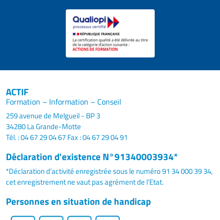
ACTIF
Formation – Information – Conseil
259 avenue de Melgueil - BP 3
34280 La Grande-Motte
Tél. : 04 67 29 04 67
Fax : 04 67 29 04 91
Déclaration d'existence N°91340003934*
*Déclaration d’activité enregistrée sous le numéro 91 34 000 39 34,
cet enregistrement ne vaut pas agrément de l’Etat.
Personnes en situation de handicap