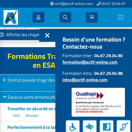
actif@actif-online.com
04 67 29 04 67
Accueil
Formations 2026
Afficher les chapitres
Travailleurs handicapés en ESAT - EA
Besoin d'une formation ?
Contactez-nous
Formations Travailleurs handicapés
Formation Inter :
04.67.29.04.90
formation@actif-online.com
en ESAT - EA - 2026
Formation Intra :
04.67.29.04.98
intra@actif-online.com
Droit et pouvoir d’agir des travailleurs handicapés en ESAT - EA
8 formations
Espaces verts et horticulture
19 formations
Travailler en sécurité en espaces verts
Intra
Nouveau
Perfectionnement à la taille des végétaux