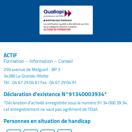
ACTIF
Formation – Information – Conseil
259 avenue de Melgueil - BP 3
34280 La Grande-Motte
Tél. : 04 67 29 04 67
Fax : 04 67 29 04 91
Déclaration d'existence N°91340003934*
*Déclaration d’activité enregistrée sous le numéro 91 34 000 39 34,
cet enregistrement ne vaut pas agrément de l’Etat.
Personnes en situation de handicap