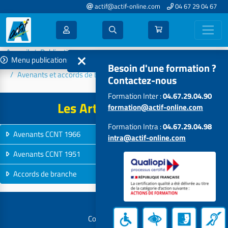
actif@actif-online.com
04 67 29 04 67
Accueil
Publications
Menu publications
L'info conventionnelle CCNT 1966 et 1951
Besoin d'une formation ?
Avenants et accords de branche en ligne
Contactez-nous
Formation Inter :
04.67.29.04.90
Les Articles en ligne
formation@actif-online.com
Formation Intra :
04.67.29.04.98
Avenants CCNT 1966
61
intra@actif-online.com
Avenants CCNT 1951
61
Accords de branche
44
Contactez-nous