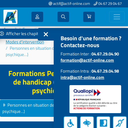
actif@actif-online.com
04 67 29 04 67
Accueil
Formations 2023
Afficher les chapitres
Connaissances et problématiques des publics accompagnés –
Besoin d'une formation ?
Modes d’intervention
Contactez-nous
Personnes en situation de handicap (TSA, TDI, handicap
Formation Inter :
04.67.29.04.90
psychique…)
formation@actif-online.com
Formations Personnes en situation
Formation Intra :
04.67.29.04.98
intra@actif-online.com
de handicap (TSA, TDI, handicap
psychique…) - 2023
Personnes en situation de handicap (TSA, TDI, handicap
psychique…)
20 formations