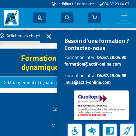
actif@actif-online.com
04 67 29 04 67
Accueil
Formations 2022
Management - QVT - GRH
Afficher les chapitres
Management et dynamique d'équipe
Besoin d'une formation ?
Contactez-nous
Formations Management et
Formation Inter :
04.67.29.04.90
formation@actif-online.com
dynamique d'équipe - 2022
Formation Intra :
04.67.29.04.98
intra@actif-online.com
Management et dynamique d'équipe
13 formations
Contactez-nous
Mentions légales