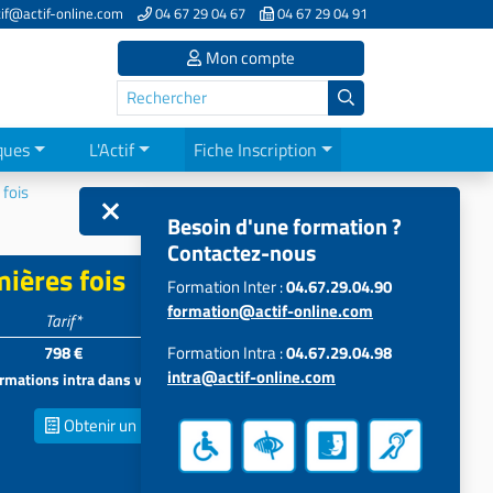
if@actif-online.com
04 67 29 04 67
04 67 29 04 91
Mon compte
ques
L'Actif
Fiche Inscription
 fois
Besoin d'une formation ?
Contactez-nous
mières fois
Formation Inter :
04.67.29.04.90
formation@actif-online.com
Tarif*
Participants
798 €
Formation Intra :
5 à 15
04.67.29.04.98
intra@actif-online.com
formations intra dans vos locaux
Obtenir un
Devis inter