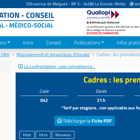
259 avenue de Melgueil - BP 3 - 34280 La Grande-Motte
act
TION - CONSEIL
AL - MÉDICO-SOCIAL
ons
Intra
Conseil
Publications
Infos prati
- GRH
Management et dynamique d'équipe
Cadres : les premières
La confrontation : une compétence...
Cadres : les pre
Code
Durée
042
21 h
*Tarif par stagiaire , non applicable aux 
Télécharger la
Fiche PDF
Inter
Intra
Nouveau