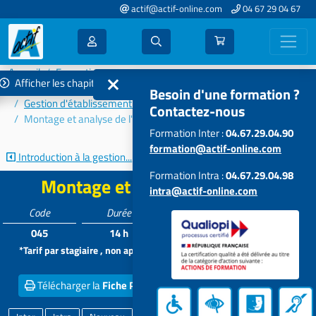
actif@actif-online.com
04 67 29 04 67
Accueil
Formations 2021
Afficher les chapitres
Paye - Économat - Comptabilité - Gestion
Besoin d'une formation ?
Gestion d'établissement et de service
Contactez-nous
Montage et analyse de l'ERRD
Formation Inter :
04.67.29.04.90
formation@actif-online.com
Introduction à la gestion...
Tableaux de bord sociaux,...
Formation Intra :
04.67.29.04.98
Montage et analyse de l'ERRD
intra@actif-online.com
Code
Durée
Tarif*
Participants
045
14 h
525 €
5 à 15
*Tarif par stagiaire , non applicable aux formations intra dans vos
locaux
Télécharger la
Fiche PDF
Obtenir un
Devis inter