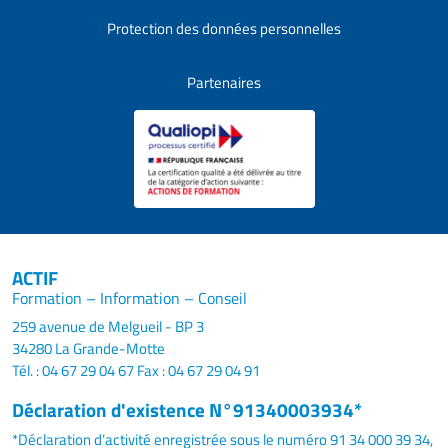
Protection des données personnelles
Partenaires
ACTIF
Formation – Information – Conseil
259 avenue de Melgueil - BP 3
34280 La Grande-Motte
Tél. : 04 67 29 04 67
Fax : 04 67 29 04 91
Déclaration d'existence N°91340003934*
*Déclaration d’activité enregistrée sous le numéro 91 34 000 39 34,