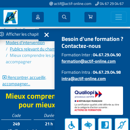
actif@actif-online.com
04 67 29 04 67
Accueil
Formations 2023
Afficher les chapitres
Connaissances et problématiques des publics accompagnés –
Besoin d'une formation ?
Modes d’intervention
Contactez-nous
Publics relevant du champ de l'exclusion
Formation Inter :
04.67.29.04.90
Mieux comprendre les publics exclus pour mieux les
formation@actif-online.com
accompagner
Formation Intra :
04.67.29.04.98
Rencontrer, accueillir,
Accompagnement des
intra@actif-online.com
accompagner...
migrants
Mieux comprendre les publics exclus
pour mieux les accompagner
Code
Durée
Tarif*
Participants
249
21 h
819 €
4 à 12