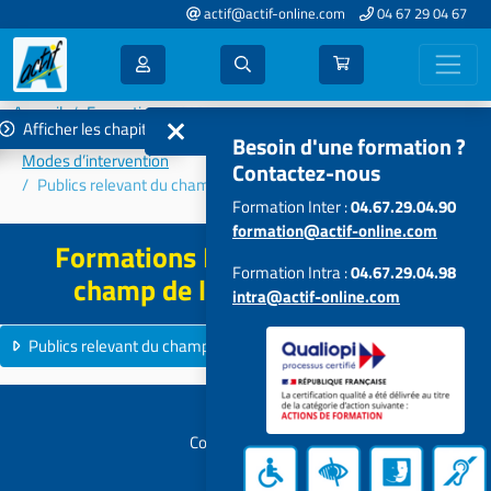
actif@actif-online.com
04 67 29 04 67
Accueil
Formations 2023
Afficher les chapitres
Connaissances et problématiques des publics accompagnés –
Besoin d'une formation ?
Modes d’intervention
Contactez-nous
Publics relevant du champ de l'exclusion
Formation Inter :
04.67.29.04.90
formation@actif-online.com
Formations Publics relevant du
Formation Intra :
04.67.29.04.98
champ de l'exclusion - 2023
intra@actif-online.com
Publics relevant du champ de l'exclusion
4 formations
Contactez-nous