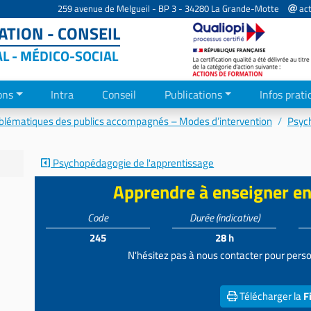
259 avenue de Melgueil - BP 3 - 34280 La Grande-Motte
act
TION - CONSEIL
AL - MÉDICO-SOCIAL
ons
Intra
Conseil
Publications
Infos prati
blématiques des publics accompagnés – Modes d’intervention
Psyc
Psychopédagogie de l'apprentissage
Apprendre à enseigner e
Code
Durée
(indicative)
245
28 h
N'hésitez pas à nous contacter pour perso
Télécharger la
F