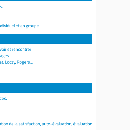
s.
ndividuel et en groupe.
voir et rencontrer
sages
et, Loczy, Rogers…
ces.
tion de la satisfaction, auto-évaluation, évaluation