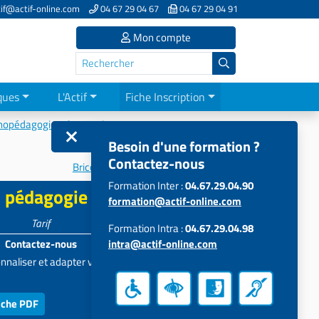
if@actif-online.com
04 67 29 04 67
04 67 29 04 91
Mon compte
ques
L'Actif
Fiche Inscription
hopédagogie - Apprentissages
Besoin d'une formation ?
Contactez-nous
Bricolothérapie et troubles des...
Formation Inter :
04.67.29.04.90
n pédagogie adaptée
formation@actif-online.com
Tarif
Participants
Formation Intra :
04.67.29.04.98
Contactez-nous
intra@actif-online.com
5 à 15
nnaliser et adapter votre projet
iche PDF