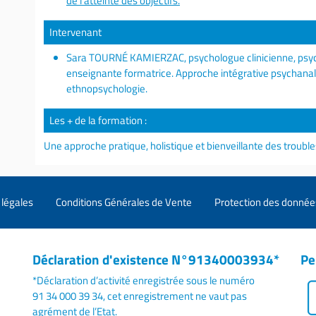
de l'atteinte des objectifs.
Intervenant
Sara TOURNÉ KAMIERZAC, psychologue clinicienne, psyc
enseignante formatrice. Approche intégrative psychana
ethnopsychologie.
Les + de la formation :
Une approche pratique, holistique et bienveillante des troubl
légales
Conditions Générales de Vente
Protection des donnée
Déclaration d'existence N°91340003934*
Pe
*Déclaration d’activité enregistrée sous le numéro
91 34 000 39 34, cet enregistrement ne vaut pas
agrément de l’Etat.