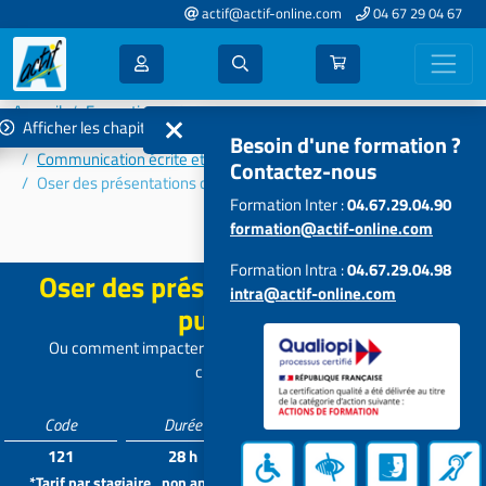
actif@actif-online.com
04 67 29 04 67
Accueil
Formations 2022
Afficher les chapitres
Communication - Efficacité - Relations humaines
Besoin d'une formation ?
Communication écrite et orale
Contactez-nous
Oser des présentations corsées et puissantes
Formation Inter :
04.67.29.04.90
formation@actif-online.com
Se réconcilier avec l'orthographe...
Formation Intra :
04.67.29.04.98
Oser des présentations corsées et
intra@actif-online.com
puissantes
Ou comment impacter ses interventions orales en toutes
circonstances
Code
Durée
Tarif*
Participants
121
28 h
938 €
5 à 12
*Tarif par stagiaire , non applicable aux formations intra dans vos