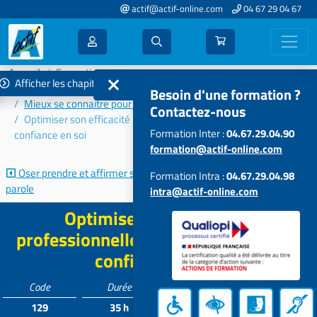
actif@actif-online.com
04 67 29 04 67
Accueil
Formations 2022
Afficher les chapitres
Communication - Efficacité - Relations humaines
Besoin d'une formation ?
Mieux se connaitre pour mieux communiquer et accompagner
Contactez-nous
Optimiser son efficacité professionnelle en développant "sa"
Formation Inter :
04.67.29.04.90
confiance en soi
formation@actif-online.com
Oser prendre et affirmer sa
16 techniques de gestion du
Formation Intra :
04.67.29.04.98
parole
stress
intra@actif-online.com
Optimiser son efficacité
professionnelle en développant "sa"
confiance en soi
Code
Durée
Tarif*
Participants
129
35 h
1155 €
7 à 12