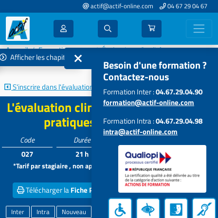
actif@actif-online.com
04 67 29 04 67
Accueil
Formations 2022
Évaluation - Qualité
Afficher les chapitres
L'évaluation clinique des effets de vos pratiques d'intervention
Besoin d'une formation ?
Contactez-nous
S'inscrire dans l'évaluation et la...
Les outils du Référent Qualité
Formation Inter :
04.67.29.04.90
formation@actif-online.com
L'évaluation clinique des effets de vos
pratiques d'intervention
Formation Intra :
04.67.29.04.98
intra@actif-online.com
Code
Durée
Tarif*
Participants
027
21 h
798 €
5 à 15
*Tarif par stagiaire , non applicable aux formations intra dans vos
locaux
Télécharger la
Fiche PDF
Obtenir un
Devis inter
Inter
Intra
Nouveau