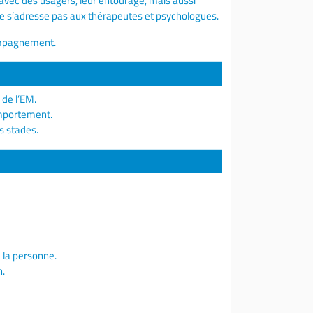
avec des usagers, leur entourage, mais aussi
ne s’adresse pas aux thérapeutes et psychologues.
ccompagnement.
 de l’EM.
omportement.
s stades.
 la personne.
n.