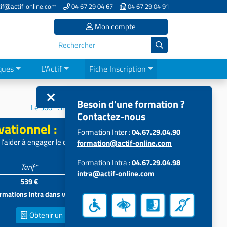
if@actif-online.com
04 67 29 04 67
04 67 29 04 91
Mon compte
ques
L'Actif
Fiche Inscription
Besoin d'une formation ?
Le 360° : mesures de la performance...
Contactez-nous
vationnel :
Formation Inter :
04.67.29.04.90
 l’aider à engager le changement
formation@actif-online.com
Formation Intra :
04.67.29.04.98
Tarif*
Participants
intra@actif-online.com
539 €
5 à 15
formations intra dans vos locaux
Obtenir un
Devis inter