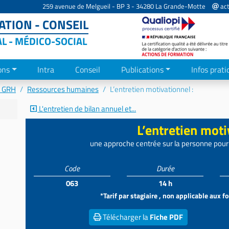
259 avenue de Melgueil - BP 3 - 34280 La Grande-Motte
act
TION - CONSEIL
AL - MÉDICO-SOCIAL
ons
Intra
Conseil
Publications
Infos prati
- GRH
Ressources humaines
L’entretien motivationnel :
L'entretien de bilan annuel et...
L’entretien moti
une approche centrée sur la personne pour
Code
Durée
063
14 h
*Tarif par stagiaire , non applicable aux 
Télécharger la
Fiche PDF