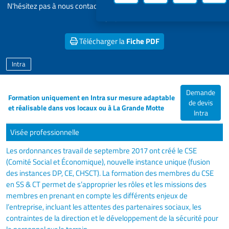
N'hésitez pas à nous contacter pour personnaliser et adapter votre
projet
Télécharger la
Fiche PDF
Intra
Demande
Formation uniquement en Intra sur mesure adaptable
de devis
et réalisable dans vos locaux ou à La Grande Motte
Intra
Visée professionnelle
Les ordonnances travail de septembre 2017 ont créé le CSE
(Comité Social et Économique), nouvelle instance unique (fusion
des instances DP, CE, CHSCT). La formation des membres du CSE
en SS & CT permet de s’approprier les rôles et les missions des
membres en prenant en compte les différents enjeux de
l’entreprise, incluant les attentes des partenaires sociaux, les
contraintes de la direction et le développement de la sécurité pour