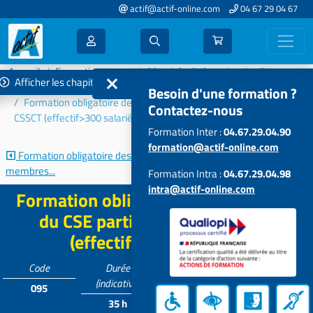
actif@actif-online.com
04 67 29 04 67
Accueil
Formations 2022
Sécurité - Prévention des Risques
Afficher les chapitres
Risques professionnels
Besoin d'une formation ?
Formation obligatoire des membres du CSE participants à la
Contactez-nous
CSSCT (effectif>300 salariés)
Formation Inter :
04.67.29.04.90
formation@actif-online.com
Formation obligatoire des
Place et rôle du référent
membres...
sécurité...
Formation Intra :
04.67.29.04.98
intra@actif-online.com
Formation obligatoire des membres
du CSE participants à la CSSCT
(effectif>300 salariés)
Code
Durée
Tarif
Participants
(indicative)
095
Contactez-
6 à 15
35 h
nous