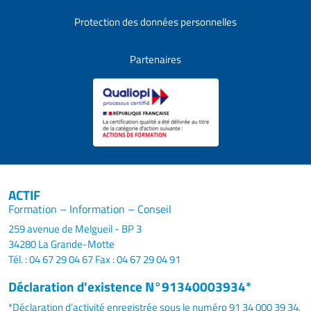
Protection des données personnelles
Partenaires
ACTIF
Formation – Information – Conseil
259 avenue de Melgueil - BP 3
34280 La Grande-Motte
Tél. : 04 67 29 04 67
Fax : 04 67 29 04 91
Déclaration d'existence N°91340003934*
*Déclaration d’activité enregistrée sous le numéro 91 34 000 39 34,