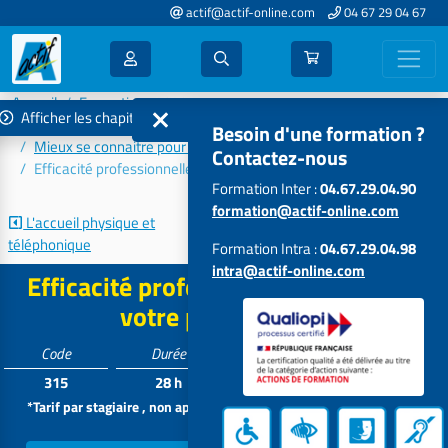
actif@actif-online.com
04 67 29 04 67
Accueil
Formations 2026
Afficher les chapitres
Communication - Efficacité - Relations humaines
Besoin d'une formation ?
Mieux se connaitre pour gagner en efficacité
Contactez-nous
Efficacité professionnelle : musclez votre performance
Formation Inter :
04.67.29.04.90
formation@actif-online.com
L'accueil physique et
La posture professionnelle :...
téléphonique
Formation Intra :
04.67.29.04.98
intra@actif-online.com
Efficacité professionnelle : musclez
votre performance
Code
Durée
Tarif*
Participants
315
28 h
1064 €
5 à 12
*Tarif par stagiaire , non applicable aux formations intra dans vos
locaux