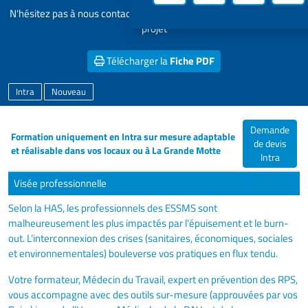
N'hésitez pas à nous contacter pour personnaliser et adapter votre
projet
Télécharger la
Fiche PDF
Intra
Nouveau
Demande
Formation uniquement en Intra sur mesure adaptable
de devis
et réalisable dans vos locaux ou à La Grande Motte
Intra
Visée professionnelle
Selon la HAS, les professionnels des ESSMS sont
malheureusement les plus impactés par l’épuisement et le burn-
out. L’interconnexion des crises (sanitaires, économiques, sociales
et environnementales) bouleverse vos pratiques en flux tendu.
Votre formateur, Médecin du Travail, expert en prévention des RPS,
vous accompagne avec des outils sur-mesure (approuvées par vos