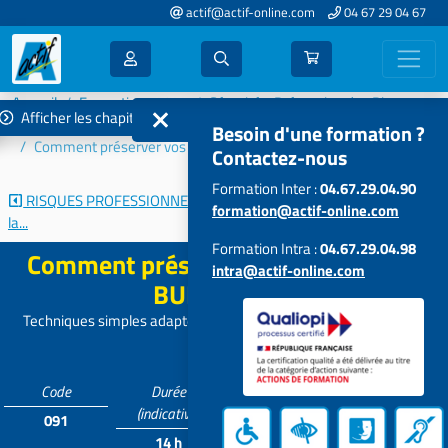
actif@actif-online.com
04 67 29 04 67
Accueil
Formations 2022
Sécurité - Prévention des Risques
Afficher les chapitres
Risques professionnels
Besoin d'une formation ?
Comment préserver vos équipes du BURN-OUT ?
Contactez-nous
Formation Inter :
04.67.29.04.90
RISQUES PROFESSIONNELS :
Accidents du travail et maladies...
formation@actif-online.com
la...
Formation Intra :
04.67.29.04.98
Comment préserver vos équipes du
intra@actif-online.com
BURN-OUT ?
Techniques simples adaptées à vos pratiques (PNL – Hypnose –
CNV)
Code
Durée
Tarif
Participants
(indicative)
091
Contactez-
5 à 15
14 h
nous