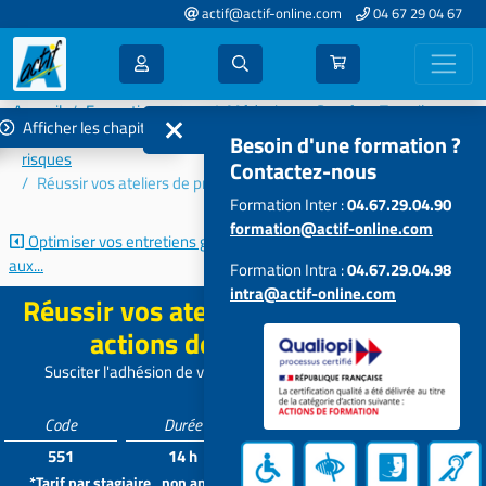
actif@actif-online.com
04 67 29 04 67
Accueil
Formations 2025
Médecine et Santé au Travail
Afficher les chapitres
Activité clinique - Promotion de la santé - Prévention des
Besoin d'une formation ?
risques
Contactez-nous
Réussir vos ateliers de prévention et actions de sensibilisation
Formation Inter :
04.67.29.04.90
formation@actif-online.com
Optimiser vos entretiens grâce
Sommeil et travail à horaires...
aux...
Formation Intra :
04.67.29.04.98
intra@actif-online.com
Réussir vos ateliers de prévention et
actions de sensibilisation
Susciter l'adhésion de vos adhérents, salariés, employeurs
Code
Durée
Tarif*
Participants
551
14 h
952 €
4 à 16
*Tarif par stagiaire , non applicable aux formations intra dans vos