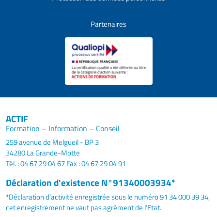
Partenaires
ACTIF
Formation – Information – Conseil
259 avenue de Melgueil - BP 3
34280 La Grande-Motte
Tél. : 04 67 29 04 67
Fax : 04 67 29 04 91
Déclaration d'existence N°91340003934*
*Déclaration d’activité enregistrée sous le numéro 91 34 000 39 34,
cet enregistrement ne vaut pas agrément de l’Etat.