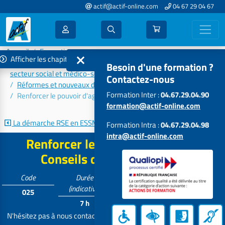
actif@actif-online.com
04 67 29 04 67
Accueil
Formations 2026
Afficher les chapitres
Accompagnement aux évolutions et aux transformations du
Besoin d'une formation ?
secteur social et médico-social
Contactez-nous
Réformes et nouveaux dispositifs
Formation Inter :
04.67.29.04.90
Renforcer le pouvoir d'agir des Conseils d'Administration
formation@actif-online.com
La démarche RSE en ESSMS
Construire ensemble un territoire...
Formation Intra :
04.67.29.04.98
intra@actif-online.com
Renforcer le pouvoir d'agir des
Conseils d'Administration
Code
Durée
Tarif
Participants
(indicative)
025
Contactez-
5 à 15
7 h
nous
N'hésitez pas à nous contacter pour personnaliser et adapter votre