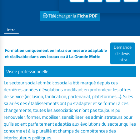
projet
Télécharger la
Fiche PDF
Intra
Demande
Formation uniquement en Intra sur mesure adaptable
de devis
et réalisable dans vos locaux ou à La Grande Motte
Intra
Visée professionnelle
Le secteur social et médicosocial a été marqué depuis ces
dernières années d’évolutions modifiant en profondeur les offres
de service (inclusion, tarification, partenariat, plateformes…). Si les
salariés des établissements ont pu s’adapter et se former à ces
changements, toutes les associations n’ont pas toujours pu
renouveler, former, mobiliser, sensibiliser les administrateurs pour
qu’ils soient parfaitement adaptés aux évolutions du secteur qui les
concerne et à la pluralité et champs de compétences des
interlocuteurs politiques.