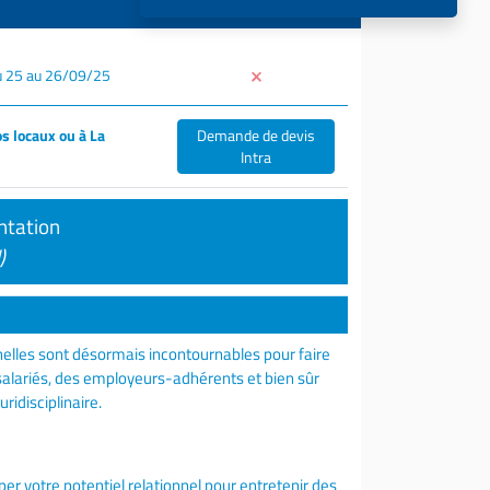
u 25 au 26/09/25
s locaux ou à La
Demande de devis
Intra
ntation
)
elles sont désormais incontournables pour faire
 salariés, des employeurs-adhérents et bien sûr
ridisciplinaire.
 votre potentiel relationnel pour entretenir des