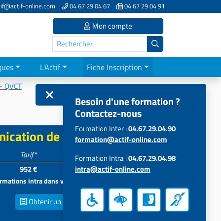
if@actif-online.com
04 67 29 04 67
04 67 29 04 91
Mon compte
ques
L'Actif
Fiche Inscription
 - QVCT
Besoin d'une formation ?
Contactez-nous
Santé mentale et troubles...
Formation Inter :
04.67.29.04.90
ication de votre fonction
formation@actif-online.com
Tarif*
Participants
Formation Intra :
04.67.29.04.98
952 €
intra@actif-online.com
4 à 16
formations intra dans vos locaux
Obtenir un
Devis inter