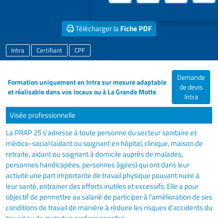
projet
Télécharger la
Fiche PDF
Intra
Certifiant
CPF
Demande
Formation uniquement en Intra sur mesure adaptable
de devis
et réalisable dans vos locaux ou à La Grande Motte
Intra
Visée professionnelle
La PRAP 2S s'adresse à toute personne du secteur sanitaire et
médico-social (aidant ou soignant en hôpital, clinique, maison de
retraite, aidant ou soignant à domicile auprès de malades,
personnes handicapées, personnes âgées) qui ont dans leur
activité une part importante de travail physique pouvant nuire à
leur santé, entrainer des efforts inutiles et excessifs. Elle a pour
objectif de permettre au salarié de participer à l’amélioration de ses
conditions de travail de manière à réduire les risques d’accidents du