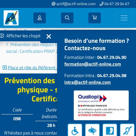
actif@actif-online.com
04 67 29 04 67
Accueil
Formations 2022
Sécurité - Prévention des Risques
Afficher les chapitres
Risques professionnels
Besoin d'une formation ?
Prévention des risques liés à l'activité physique - sanitaire et
Contactez-nous
social : Certification PRAP 2S
Formation Inter :
04.67.29.04.90
formation@actif-online.com
Place et rôle du Référent...
Acteur prévention secours aide et...
Formation Intra :
04.67.29.04.98
Prévention des risques liés à l'activité
intra@actif-online.com
physique - sanitaire et social :
Certification PRAP 2S
Code
Durée
Tarif
Participants
(indicative)
098
Contactez-
6 à 15
28 h
nous
N'hésitez pas à nous contacter pour personnaliser et adapter votre