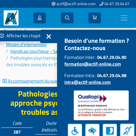
actif@actif-online.com
04 67 29 04 67
Accueil
Formations 2025
Afficher les chapitres
Connaissances et problématiques des publics accompagnés –
Besoin d'une formation ?
Modes d’intervention
Contactez-nous
Handicap psychique - Santé mentale
Formation Inter :
04.67.29.04.90
Pathologies psychiatriques et approche psychopathologique
formation@actif-online.com
des troubles associés en ESSMS
Formation Intra :
04.67.29.04.98
Accompagnement du sujet délirant,...
Handicap psychique et...
intra@actif-online.com
Pathologies psychiatriques et
approche psychopathologique des
troubles associés en ESSMS
Code
Durée
Tarif
Participants
(indicative)
287
Contactez-
5 à 12