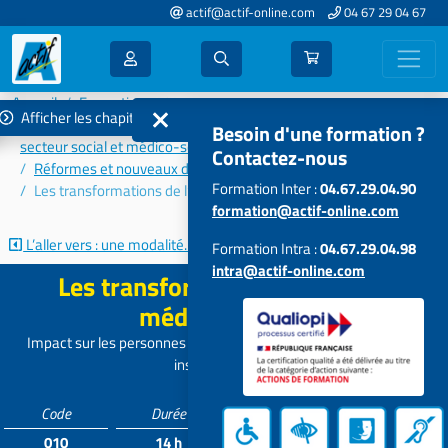
actif@actif-online.com
04 67 29 04 67
Accueil
Formations 2024
Afficher les chapitres
Accompagnement aux évolutions et aux transformations du
Besoin d'une formation ?
secteur social et médico-social
Contactez-nous
Réformes et nouveaux dispositifs
Formation Inter :
04.67.29.04.90
Les transformations de l’offre médico-sociale
formation@actif-online.com
L’aller vers : une modalité...
Diagnostic stratégique et...
Formation Intra :
04.67.29.04.98
intra@actif-online.com
Les transformations de l’offre
médico-sociale
Impact sur les personnes en situation de handicap et pratiques
institutionnelles
Code
Durée
Tarif*
Participants
010
14 h
616 €
6 à 15