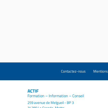
Contactez-nous
Mentions 
ACTIF
Formation – Information – Conseil
259 avenue de Melgueil - BP 3
34280 La Grande-Motte