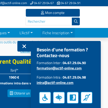
if@actif-online.com
04 67 29 04 67
04 67 29 04 91
Mon compte
ques
L'Actif
Fiche Inscription
es outils du Référent Qualité
Besoin d'une formation ?
Classe Virtuelle - Evaluation HAS :...
Contactez-nous
rent Qualité
Formation Inter :
04.67.29.04.90
formation@actif-online.com
Tarif*
Participants
1960 €
Formation Intra :
5 à 15
04.67.29.04.98
intra@actif-online.com
formations intra dans vos locaux
Obtenir un
Devis inter