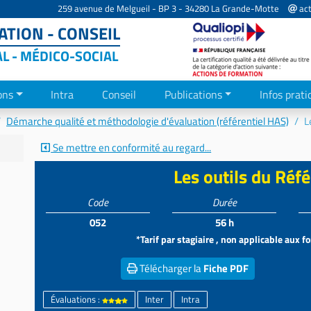
259 avenue de Melgueil - BP 3 - 34280 La Grande-Motte
act
TION - CONSEIL
AL - MÉDICO-SOCIAL
ons
Intra
Conseil
Publications
Infos prati
Démarche qualité et méthodologie d'évaluation (référentiel HAS)
L
Se mettre en conformité au regard...
Les outils du Réfé
Code
Durée
052
56 h
*Tarif par stagiaire , non applicable aux 
Télécharger la
Fiche PDF
Évaluations :
Inter
Intra