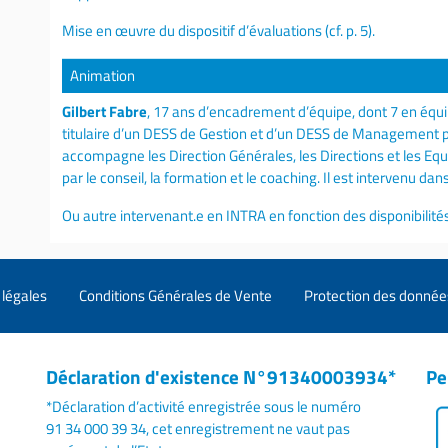
Mise en œuvre du dispositif d’évaluations (cf. p. 5).
Animation
Gilbert Fabre
, 17 ans d’encadrement d’équipe, dont 7 en équipe
titulaire d’un DESS de Gestion et d’un DESS de Management par
accompagne les Direction Générales, les Directions et les Eq
par le conseil, la formation et le coaching. Il est intervenu d
Ou autre intervenant.e en INTRA en fonction des disponibilités
légales
Conditions Générales de Vente
Protection des donnée
Déclaration d'existence N°91340003934*
Pe
*Déclaration d’activité enregistrée sous le numéro
91 34 000 39 34, cet enregistrement ne vaut pas