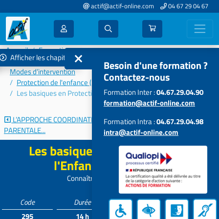
actif@actif-online.com
04 67 29 04 67
Accueil
Formations 2025
Afficher les chapitres
Connaissances et problématiques des publics accompagnés –
Besoin d'une formation ?
Modes d’intervention
Contactez-nous
Protection de l'enfance (MECS, AEMO, Foyers de l'Enfance…)
Formation Inter :
04.67.29.04.90
Les basiques en Protection de l'Enfance (Module 1)
formation@actif-online.com
L’APPROCHE COORDINATION
Les basiques en Protection
Formation Intra :
04.67.29.04.98
PARENTALE...
de...
intra@actif-online.com
Les basiques en Protection de
l'Enfance (Module 1)
Connaître pour comprendre
Code
Durée
Tarif*
Participants
295
14 h
616 €
4 à 12