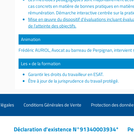
cas concrets en matière de bonnes pratiques en matière
rémunération. Démarche interactive centrée sur la pratiq
Mise en œuvre du dispositif d'évaluations incluant évalua
de l'atteinte des objectifs.
Animation
Frédéric AURIOL, Avocat au barreau de Perpignan, intervien
Les + de la formation
Garantir les droits du travailleur en ESAT.
Être à jour de la jurisprudence du travail protégé.
légales
Conditions Générales de Vente
Protection des donnée
Déclaration d'existence N°91340003934*
Pe