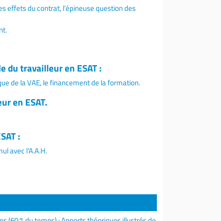
les effets du contrat, l’épineuse question des
nt.
e du travailleur en ESAT :
ique de la VAE, le financement de la formation.
leur en ESAT.
SAT :
ul avec l’A.A.H.
 (60 % du temps) : Apports théoriques illustrés de