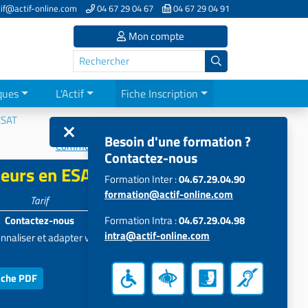
if@actif-online.com
04 67 29 04 67
04 67 29 04 91
Mon compte
ques
L'Actif
Fiche Inscription
 ESAT
Besoin d'une formation ?
Communication et marketing social
Contactez-nous
lleurs en ESAT
Formation Inter :
04.67.29.04.90
formation@actif-online.com
Tarif
Participants
Contactez-nous
Formation Intra :
5 à 15
04.67.29.04.98
intra@actif-online.com
nnaliser et adapter votre projet
iche PDF