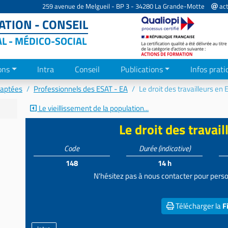
259 avenue de Melgueil - BP 3 - 34280 La Grande-Motte
act
TION - CONSEIL
AL - MÉDICO-SOCIAL
ons
Intra
Conseil
Publications
Infos prati
daptées
Professionnels des ESAT - EA
Le droit des travailleurs en
Le vieillissement de la population...
Le droit des travai
Code
Durée
(indicative)
148
14 h
N'hésitez pas à nous contacter pour perso
Télécharger la
F