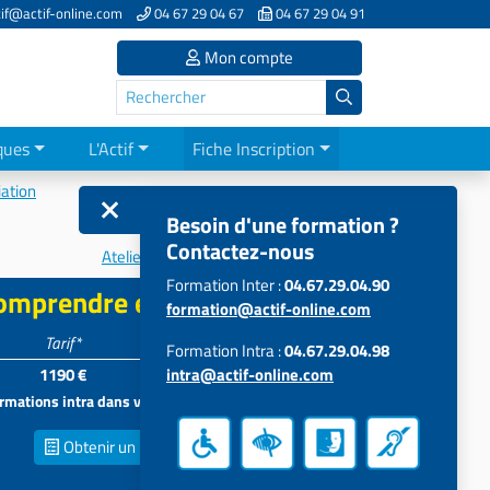
if@actif-online.com
04 67 29 04 67
04 67 29 04 91
Mon compte
ques
L'Actif
Fiche Inscription
iation
Besoin d'une formation ?
Contactez-nous
Atelier d'animation à l'éducation...
Formation Inter :
04.67.29.04.90
 comprendre et s'affirmer
formation@actif-online.com
Tarif*
Participants
Formation Intra :
04.67.29.04.98
1190 €
intra@actif-online.com
4 à 12
formations intra dans vos locaux
Obtenir un
Devis inter