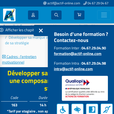
actif@actif-online.com
04 67 29 04 67
Accueil
Formations 2026
Management - QVCT - GRH
Afficher les chapitres
Gestion des ressources humaines (GRH)
Besoin d'une formation ?
Développer sa marque employeur : une composante essentielle
Contactez-nous
de sa stratégie
Formation Inter :
04.67.29.04.90
formation@actif-online.com
Cadres : l’entretien
Absentéisme : le Job Crafting au...
motivationnel
Formation Intra :
04.67.29.04.98
intra@actif-online.com
Développer sa marque employeur :
une composante essentielle de sa
stratégie
Code
Durée
Tarif*
Participants
163
14 h
644 €
4 à 15
*Tarif par stagiaire , non applicable aux formations intra dans vos