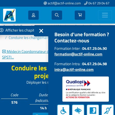
actif@actif-online.com
04 67 29 04 67
Accueil
Formations 2025
Médecine et Santé au Travail
Afficher les chapitres
PDP - Management - Réglementation - Relation Entreprises
Besoin d'une formation ?
Conduire les changements et les projets en SPSTI
Contactez-nous
Formation Inter :
04.67.29.04.90
Médecin Coordonnateur dans un
Prévention de la
formation@actif-online.com
SPSTI...
Désinsertion...
Formation Intra :
04.67.29.04.98
Conduire les changements et les
intra@actif-online.com
projets en SPSTI
Déployer les synergies de l'équipe pluri
Code
Durée
Tarif
Participants
(indicative)
576
Contactez-
4 à 12
14 h
nous