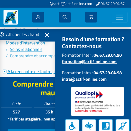
actif@actif-online.com
04 67 29 04 67
Accueil
Formations 2026
Afficher les chapitres
Connaissances et problématiques des publics accompagnés –
Besoin d'une formation ?
Modes d’intervention
Contactez-nous
Soins relationnels
Formation Inter :
04.67.29.04.90
Comprendre et accompagner les maux de la nuit
formation@actif-online.com
A la rencontre de l’autre par...
L’hypnose relationnelle
Formation Intra :
04.67.29.04.98
intra@actif-online.com
Comprendre et accompagner les
maux de la nuit
Code
Durée
Tarif*
Participants
527
35 h
1274 €
4 à 12
*Tarif par stagiaire , non applicable aux formations intra dans vos
locaux