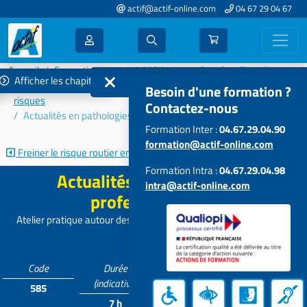
actif@actif-online.com
04 67 29 04 67
Accueil
Formations 2025
Médecine et Santé au Travail
Afficher les chapitres
Activité clinique - Promotion de la santé - Prévention des
Besoin d'une formation ?
risques
Contactez-nous
Actualités en pathologies professionnelles
Formation Inter :
04.67.29.04.90
formation@actif-online.com
Freiner le risque routier en...
Risques biologiques émergents :...
Formation Intra :
04.67.29.04.98
Actualités en pathologies
intra@actif-online.com
professionnelles
Atelier pratique autour des cas cliniques complexes en santé au
travail
Code
Durée
Tarif
Participants
(indicative)
585
Contactez-
4 à 12
7 h
nous