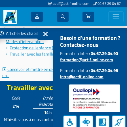
actif@actif-online.com
04 67 29 04 67
Accueil
Formations 2023
Afficher les chapitres
Connaissances et problématiques des publics accompagnés –
Besoin d'une formation ?
Modes d’intervention
Contactez-nous
Protection de l'enfance (MECS, AEMO, Foyers de l'Enfance…)
Formation Inter :
04.67.29.04.90
Travailler avec les familles en MECS
formation@actif-online.com
Concevoir et mettre en œuvre
Évaluation clinique en protection...
Formation Intra :
04.67.29.04.98
un...
intra@actif-online.com
Travailler avec les familles en MECS
Code
Durée
Tarif
Participants
(indicative)
214
Contactez-
5 à 15
14 h
nous
N'hésitez pas à nous contacter pour personnaliser et adapter votre
projet