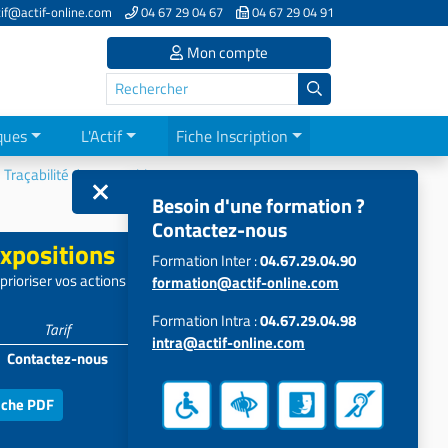
if@actif-online.com
04 67 29 04 67
04 67 29 04 91
Mon compte
ques
L'Actif
Fiche Inscription
Traçabilité des expositions
Besoin d'une formation ?
Contactez-nous
expositions
Formation Inter :
04.67.29.04.90
prioriser vos actions de prévention
formation@actif-online.com
Formation Intra :
04.67.29.04.98
Tarif
Participants
intra@actif-online.com
Contactez-nous
4 à 18
iche PDF