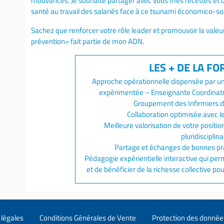
mouvances. Je souhaite partager avec vous mes recettes et o
santé au travail des salariés face à ce tsunami économico-soc
Sachez que renforcer votre rôle leader et promouvoir la valeu
prévention» fait partie de mon ADN.
Approche opérationnelle dispensée par une
expérimentée – Enseignante Coordinatr
Groupement des Infirmiers de
Collaboration optimisée avec l
Meilleure valorisation de votre positi
pluridisciplina
Partage et échanges de bonnes pra
Pédagogie expérientielle interactive qui pe
et de bénéficier de la richesse collective pou
légales
Conditions Générales de Vente
Protection des donnée