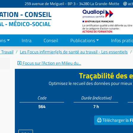
259 avenue de Melgueil - BP 3 - 34280 La Grande-Motte
act
TION - CONSEIL
AL - MÉDICO-SOCIAL
ons
Intra
Conseil
Publications
Infos prati
Travail
Les Focus infirmier(e)s de santé au travail - Les essentiels
Focus sur l’Action en Milieu du...
Traçabilité des 
Optimisez le recueil des données pour mieux 
Code
Durée
(indicative)
564
7 h
Télécharger la
F