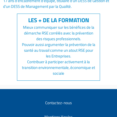
17 ans d'encadrement d'équipe, titulaire d'un DESS de Gestion et
d'un DESS de Management par la Qualité.
Mieux communiquer sur les bénéfices de la
démarche RSE corrélés avec la prévention
des risques professionnels.
Pouvoir aussi argumenter la prévention de la
santé au travail comme un atout RSE pour
les Entreprises.
Contribuer à participer activement à la
transition environnementale, économique et
sociale
Contactez-nous
Mentions légales