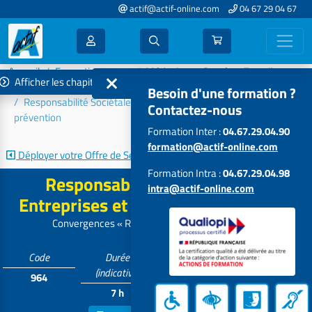
actif@actif-online.com
04 67 29 04 67
Accueil
Formations 2026
Médecine et Santé au Travail
Afficher les chapitres
PDP - Management - Réglementation - Relation Entreprises
Besoin d'une formation ?
Responsabilité Sociétale des Entreprises et enjeux de
Contactez-nous
prévention
Formation Inter :
04.67.29.04.90
formation@actif-online.com
Déployer votre Offre de Services
Formation Intra :
04.67.29.04.98
Responsabilité Sociétale des
intra@actif-online.com
Entreprises et enjeux de prévention
Convergences « RSE / Santé au Travail / QVCT »
Code
Durée
Tarif
Participants
(indicative)
964
Contactez-
6 à 12
7 h
nous