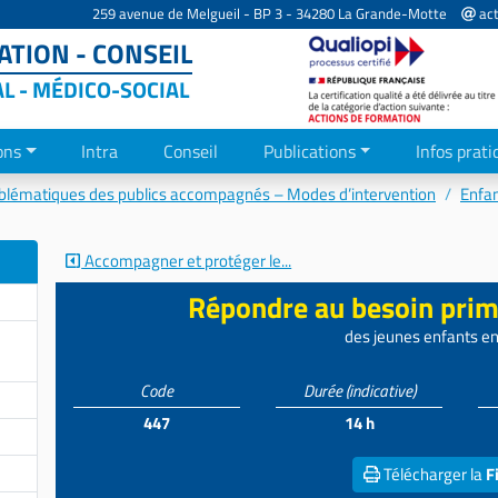
259 avenue de Melgueil - BP 3 - 34280 La Grande-Motte
act
TION - CONSEIL
AL - MÉDICO-SOCIAL
ons
Intra
Conseil
Publications
Infos prati
blématiques des publics accompagnés – Modes d’intervention
Enfan
Accompagner et protéger le...
Répondre au besoin prim
des jeunes enfants en 
Code
Durée
(indicative)
447
14 h
Télécharger la
F