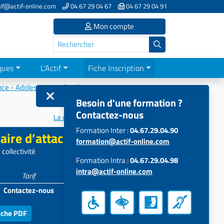
if@actif-online.com
04 67 29 04 67
04 67 29 04 91
Mon compte
ques
L'Actif
Fiche Inscription
ce - Adolescence - Familles
Besoin d'une formation ?
Contactez-nous
La dépression chez l’enfant et...
Formation Inter :
04.67.29.04.90
aire d’attachement
formation@actif-online.com
collectivité
Formation Intra :
04.67.29.04.98
intra@actif-online.com
Tarif
Participants
Contactez-nous
4 à 12
iche PDF