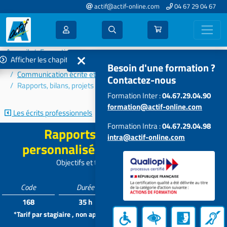
actif@actif-online.com
04 67 29 04 67
Accueil
Formations 2023
Afficher les chapitres
Communication - Efficacité - Relations humaines
Besoin d'une formation ?
Communication écrite et orale
Contactez-nous
Rapports, bilans, projets personnalisés ou professionnels
Formation Inter :
04.67.29.04.90
formation@actif-online.com
Les écrits professionnels
Prendre la parole et capter...
Formation Intra :
04.67.29.04.98
Rapports, bilans, projets
intra@actif-online.com
personnalisés ou professionnels
Objectifs et techniques de rédaction
Code
Durée
Tarif*
Participants
168
35 h
1295 €
5 à 12
*Tarif par stagiaire , non applicable aux formations intra dans vos
locaux