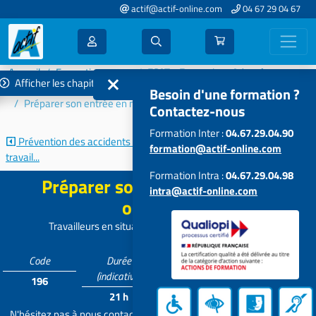
actif@actif-online.com
04 67 29 04 67
Accueil
Formations 2024
ESAT - Entreprises Adaptées
Afficher les chapitres
Travailleurs handicapés en ESAT - EA
Besoin d'une formation ?
Préparer son entrée en milieu ordinaire
Contactez-nous
Formation Inter :
04.67.29.04.90
Prévention des accidents de
Participer au CVS et aux autres...
formation@actif-online.com
travail...
Formation Intra :
04.67.29.04.98
Préparer son entrée en milieu
intra@actif-online.com
ordinaire
Travailleurs en situation de handicap (ESAT ou EA)
Code
Durée
Tarif
Participants
(indicative)
196
Contactez-
4 à 15
21 h
nous
N'hésitez pas à nous contacter pour personnaliser et adapter votre