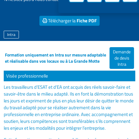
projet
Télécharger la
Fiche PDF
Intra
Demande
Formation uniquement en Intra sur mesure adaptable
de devis
et réalisable dans vos locaux ou à La Grande Motte
Intra
Visée professionnelle
Les travailleurs d’ESAT et d’EA ont acquis des réels savoir-faire et
savoir-être dans le milieu adapté. Ils en font la démonstration tous
les jours et expriment de plus en plus leur désir de quitter le monde
du travail adapté pour se réaliser autrement dans la vie
professionnelle en entreprise ordinaire. Avec accompagnement et
soutien, leurs compétences sont transférables s’ils comprennent
les enjeux et les modalités pour intégrer l’entreprise.