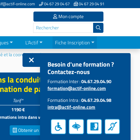
if@actif-online.com
04 67 29 04 67
04 67 29 04 91
Mon compte
ques
L'Actif
Fiche Inscription
sé et la coordination de parcours
Besoin d'une formation ?
Contactez-nous
ns la conduite du projet
Formation Inter :
04.67.29.04.90
ination de parcours
formation@actif-online.com
Formation Intra :
04.67.29.04.98
Tarif*
Participants
intra@actif-online.com
1190 €
4 à 12
formations intra dans vos locaux
Obtenir un
Devis inter