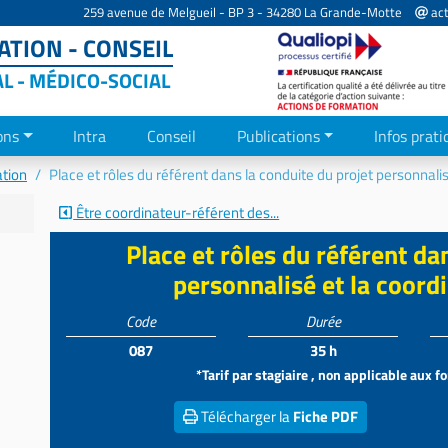
259 avenue de Melgueil - BP 3 - 34280 La Grande-Motte
act
TION - CONSEIL
AL - MÉDICO-SOCIAL
ons
Intra
Conseil
Publications
Infos prati
ation
Place et rôles du référent dans la conduite du projet personnali
Être coordinateur-référent des...
Place et rôles du référent da
personnalisé et la coord
Code
Durée
087
35 h
*Tarif par stagiaire , non applicable aux 
Télécharger la
Fiche PDF