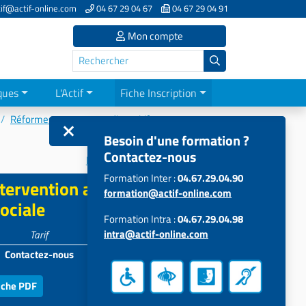
if@actif-online.com
04 67 29 04 67
04 67 29 04 91
Mon compte
ques
L'Actif
Fiche Inscription
Réformes et nouveaux dispositifs
Besoin d'une formation ?
Contactez-nous
La démarche RSE en ESSMS
Formation Inter :
04.67.29.04.90
ntervention au service de
formation@actif-online.com
sociale
Formation Intra :
04.67.29.04.98
intra@actif-online.com
Tarif
Participants
Contactez-nous
5 à 15
iche PDF