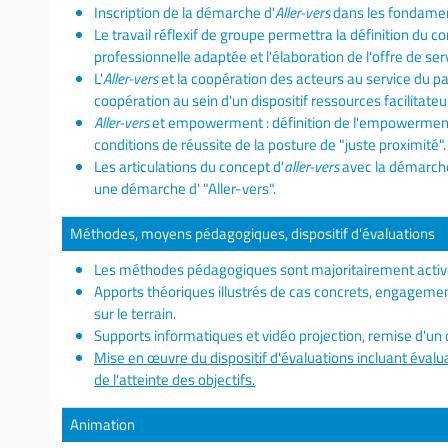
Inscription de la démarche d'
Aller-vers
dans les fondament
Le travail réflexif de groupe permettra la définition du co
professionnelle adaptée et l'élaboration de l'offre de ser
L'
Aller-vers
et la coopération des acteurs au service du pa
coopération au sein d'un dispositif ressources facilitat
Aller-vers
et empowerment : définition de l'empowerment e
conditions de réussite de la posture de "juste proximité".
Les articulations du concept d'
aller-vers
avec la démarche
une démarche d' "Aller-vers".
Méthodes, moyens pédagogiques, dispositif d'évaluations
Les méthodes pédagogiques sont majoritairement activ
Apports théoriques illustrés de cas concrets, engagement
sur le terrain.
Supports informatiques et vidéo projection, remise d'
Mise en œuvre du dispositif d'évaluations incluant évalua
de l'atteinte des objectifs.
Animation