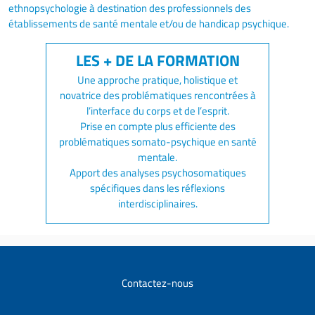
ethnopsychologie à destination des professionnels des
établissements de santé mentale et/ou de handicap psychique.
Une approche pratique, holistique et
novatrice des problématiques rencontrées à
l’interface du corps et de l’esprit.
Prise en compte plus efficiente des
problématiques somato-psychique en santé
mentale.
Apport des analyses psychosomatiques
spécifiques dans les réflexions
interdisciplinaires.
Contactez-nous