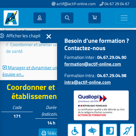
actif@actif-online.com
04 67 29 04 67
Accueil
Formations 2026
Management - QVCT - GRH
Afficher les chapitres
Approches managériales en établissement et service de santé
Besoin d'une formation ?
Coordonner et animer une équipe en établissement et service
Contactez-nous
de santé
Formation Inter :
04.67.29.04.90
formation@actif-online.com
Manager et dynamiser une
Management intergénérationnel
équipe en...
en...
Formation Intra :
04.67.29.04.98
intra@actif-online.com
Coordonner et animer une équipe en
établissement et service de santé
Code
Durée
Tarif
Participants
(indicative)
171
Contactez-
8 à 15
14 h
nous
Télécharger la
Fiche PDF