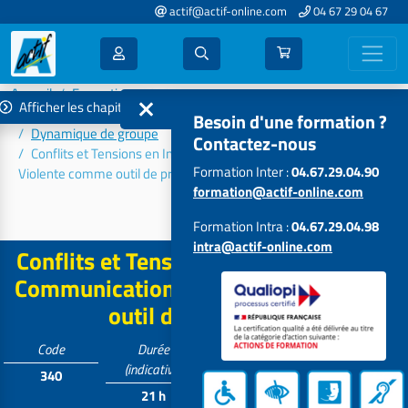
actif@actif-online.com
04 67 29 04 67
Accueil
Formations 2026
Afficher les chapitres
Communication - Efficacité - Relations humaines
Besoin d'une formation ?
Dynamique de groupe
Contactez-nous
Conflits et Tensions en Institution : la Communication Non
Formation Inter :
04.67.29.04.90
Violente comme outil de prévention
formation@actif-online.com
Développer les compétences...
Formation Intra :
04.67.29.04.98
intra@actif-online.com
Conflits et Tensions en Institution : la
Communication Non Violente comme
outil de prévention
Code
Durée
Tarif
Participants
(indicative)
340
Contactez-
6 à 14
21 h
nous